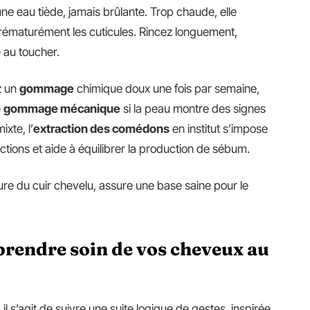
ne eau tiède, jamais brûlante. Trop chaude, elle
e prématurément les cuticules. Rincez longuement,
 au toucher.
z un
gommage
chimique doux une fois par semaine,
e
gommage mécanique
si la peau montre des signes
ixte, l’
extraction des comédons
en institut s’impose
ructions et aide à équilibrer la production de sébum.
ure du cuir chevelu, assure une base saine pour le
 prendre soin de vos cheveux au
 il s’agit de suivre une suite logique de gestes, inspirée