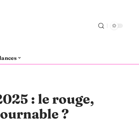
dances
25 : le rouge,
ournable ?