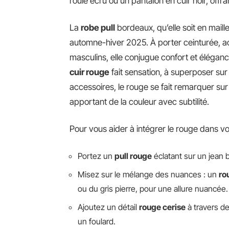
roulé écru ou un pantalon en cuir noir, offr
La
robe pull
bordeaux, qu’elle soit en maille
automne-hiver 2025. À porter ceinturée, 
masculins, elle conjugue confort et éléga
cuir rouge
fait sensation, à superposer su
accessoires, le rouge se fait remarquer sur 
apportant de la couleur avec subtilité.
Pour vous aider à intégrer le rouge dans vo
Portez un
pull rouge
éclatant sur un jean 
Misez sur le mélange des nuances : un
ro
ou du gris pierre, pour une allure nuancée.
Ajoutez un détail
rouge cerise
à travers d
un foulard.