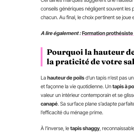
Certaines marques suggèrent une hauteur s
conseils génériques négligent souvent les p
chacun. Au final, le choix pertinent se joue
A lire également :
Formation prothésiste o
Pourquoi la hauteur de
la praticité de votre sa
La
hauteur de poils
d’un tapis n’est pas un
et façonne la vie quotidienne. Un
tapis à po
valeur un intérieur contemporain et se glis
canapé
. Sa surface plane s’adapte parfai
l’efficacité du ménage prime.
À l’inverse, le
tapis shaggy
, reconnaissabl