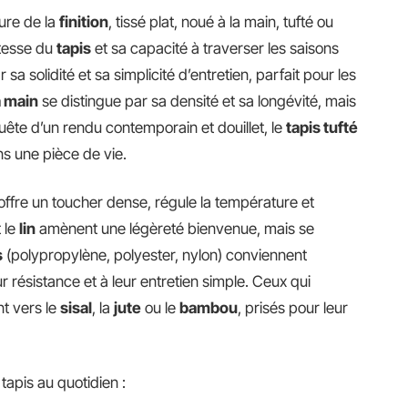
ture de la
finition
, tissé plat, noué à la main, tufté ou
stesse du
tapis
et sa capacité à traverser les saisons
sa solidité et sa simplicité d’entretien, parfait pour les
a main
se distingue par sa densité et sa longévité, mais
uête d’un rendu contemporain et douillet, le
tapis tufté
ns une pièce de vie.
offre un toucher dense, régule la température et
 le
lin
amènent une légèreté bienvenue, mais se
s
(polypropylène, polyester, nylon) conviennent
 résistance et à leur entretien simple. Ceux qui
nt vers le
sisal
, la
jute
ou le
bambou
, prisés pour leur
tapis au quotidien :