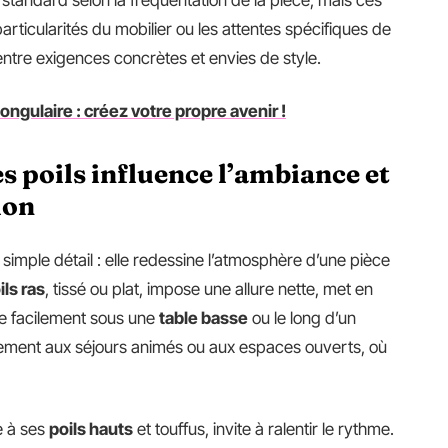
tandard selon la fréquentation de la pièce, mais ces
articularités du mobilier ou les attentes spécifiques de
 entre exigences concrètes et envies de style.
ngulaire : créez votre propre avenir !
s poils influence l’ambiance et
lon
 simple détail : elle redessine l’atmosphère d’une pièce
ils ras
, tissé ou plat, impose une allure nette, met en
se facilement sous une
table basse
ou le long d’un
tement aux séjours animés ou aux espaces ouverts, où
e à ses
poils hauts
et touffus, invite à ralentir le rythme.