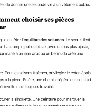
inée, de donner une seconde vie à un vêtement oublié.
mment choisir ses pièces
er
gle en tête : l’
équilibre des volumes
. Le secret tient
un haut ample,pull ou blazer,avec un bas plus ajusté,
ize
marié à un jean droit ou un bermuda crée une
ce. Pour les saisons fraîches, privilégiez le coton épais,
rps à la pièce. En été, une chemise légère ou un t-shirt
sinvolte mais toujours travaillé.
cturer la silhouette. Une
ceinture
pour marquer la
ons pour élancer la ligne, les
sneakers
pour une