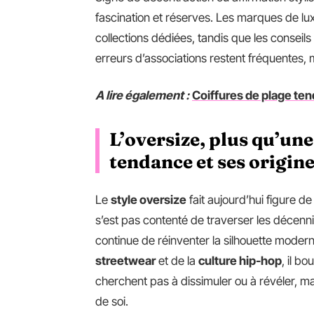
fascination et réserves. Les marques de lu
collections dédiées, tandis que les conseils p
erreurs d’associations restent fréquentes, m
A lire également :
Coiffures de plage tend
L’oversize, plus qu’un
tendance et ses origin
Le
style oversize
fait aujourd’hui figure d
s’est pas contenté de traverser les décenni
continue de réinventer la silhouette moder
streetwear
et de la
culture hip-hop
, il b
cherchent pas à dissimuler ou à révéler, ma
de soi.